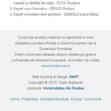
carieră şi Abilităţi de viaţă - DUTA Teodora
Expert curs formator - CEPLEU Rodica
Expert consiliere elevi partener - SAMOILA Ioana Maria
Conţinutul acestui material nu reprezintă în mod
obligatoriu poziţia oficială a Uniunii Europene sau a
Guvernului României
Pentru informații detaliate despre celelate programe
cofinanțate de Uniunea Europeană, vă invităm să vizitați
www.fonduri-ue.ro
Web Hosting & Design:
SMIIT
Copyright © 2019. Toate drepturile
rezervate:
Universitatea din Oradea
Home
Prezentare
Activităţi/Rezultate
Echipa
Comunicate
Eve