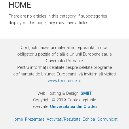
HOME
There are no articles in this category. If subcategories
display on this page, they may have articles.
Conţinutul acestui material nu reprezintă în mod
obligatoriu poziţia oficială a Uniunii Europene sau a
Guvernului României
Pentru informații detaliate despre celelate programe
cofinanțate de Uniunea Europeană, vă invităm să vizitați
www.fonduri-ue.ro
Web Hosting & Design:
SMIIT
Copyright © 2019. Toate drepturile
rezervate:
Universitatea din Oradea
Home
Prezentare
Activităţi/Rezultate
Echipa
Comunicate
Eve